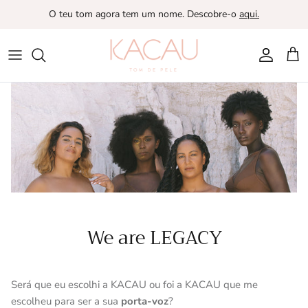
Saltar
O teu tom agora tem um nome. Descobre-o
aqui
.
para
o
conteúdo
A MARCA
Queremos que todas as
mulheres se sintam bem
na sua pele.
Somos uma marca-causa inclusiva que
representa milhões de mulheres em todo o
mundo.
We are LEGACY
MUSA
SABE MAIS
Será que eu escolhi a KACAU ou foi a KACAU que me
escolheu para ser a sua
porta-voz
?