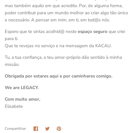
mas também aquilo em que acredito.
Por
, de alguma forma,
poder
contribuir para um mundo melhor ao cr
iar algo tão único
e necessário. A pensar em mim, em ti, em tod@s nós.
Espero que te sintas acolhid@ neste
espaço seguro
que criei
para ti.
Que te revejas no serviço e na mensagem da KACAU.
Tu, a tua confiança, o teu amor-próprio
dão sentido à minha
missão.
Obrigada por
estares aqui
e por
caminhares comigo.
We are LEGACY.
Com muito amor,
Elisabete
Partilhar
Tweetar
Pinterest
Compartilhar: