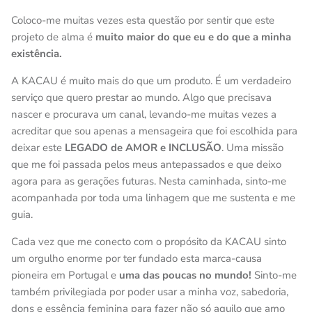
Coloco-me muitas vezes esta questão por sentir que este
projeto de alma é
muito maior do que eu e do que a minha
existência.
A KACAU é muito mais do que um produto. É um verdadeiro
serviço que quero prestar ao mundo. Algo que precisava
nas
cer e procurava um canal, levando-me muitas
vezes
a
acreditar que sou
apenas
a mensageira que foi escolhida para
deixar este
LEGADO de AMOR e INCLUSÃO
. Uma missão
DIVA
que me foi passada pelos meus antepassados e que
deixo
agora para
as gerações futuras.
Nesta caminhada
, s
into-me
acompanhada por toda uma linhagem
que me sustenta e me
guia.
Cada vez que me conecto com o propósito da KACAU sinto
um orgulho enorme por ter fundado esta marca-causa
pioneira em Portugal e
uma das poucas no mundo!
Sinto-me
também privilegiada por
poder usar a minha voz, sabedoria,
dons e essência feminina para fazer não só aquilo que amo